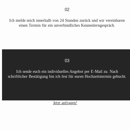
02
Ich melde mich innerhalb von 24 Stunden zurück und wir vereinbaren
einen Termin für ein unverbindliches Kennenlerngespräch.
03
Ich sende euch ein individuelles Angebot per E-Mail zu. Nach
schriftlicher Bestätigung bin ich fest für euren Hochzeitstermin gebucht.
Jetzt anfragen!