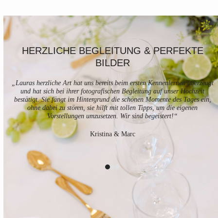
Use
HERZLICHE BEGLEITUNG & PERFEKTE
the
BILDER
left
h
and
right
„Lauras herzliche Art hat uns bereits beim ersten Kennenlernen überzeugt
arrow
und hat sich bei ihrer fotografischen Begleitung auf unser Hochzeit
s
keys
bestätigt. Sie fängt im Hintergrund die schönen Momente des Tages ein,
to
ohne dabei zu stören, sie hilft mit tollen Tipps, um die eigenen
access
Vorstellungen umzusetzen. Wir sind begeistert!“
the
carousel
Kristina & Marc
navigation
buttons
Press
escape
to
go
to
the
first