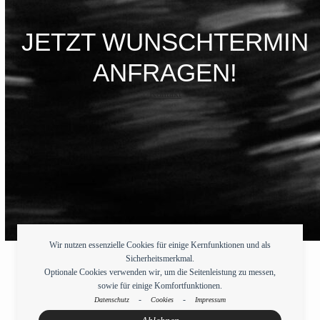
JETZT WUNSCHTERMIN
ANFRAGEN!
Kontakt
Wir nutzen essenzielle Cookies für einige Kernfunktionen und als
Sicherheitsmerkmal.
Optionale Cookies verwenden wir, um die Seitenleistung zu messen,
sowie für einige Komfortfunktionen.
-
-
Datenschutz
Cookies
Impressum
Impressum
Cookies
Datenschutz
Blog
Kontakt