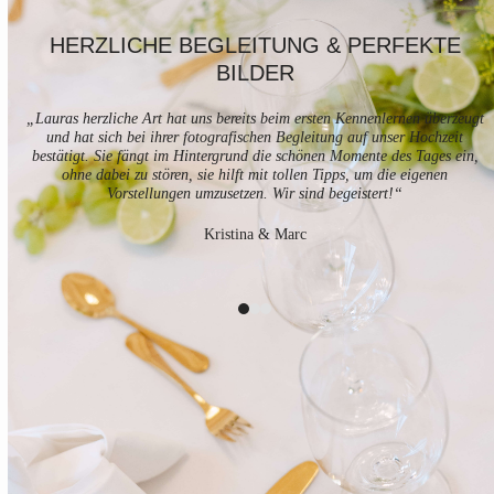
Use
HERZLICHE BEGLEITUNG & PERFEKTE
the
BILDER
left
h
and
right
„Lauras herzliche Art hat uns bereits beim ersten Kennenlernen überzeugt
arrow
und hat sich bei ihrer fotografischen Begleitung auf unser Hochzeit
s
keys
bestätigt. Sie fängt im Hintergrund die schönen Momente des Tages ein,
to
ohne dabei zu stören, sie hilft mit tollen Tipps, um die eigenen
access
Vorstellungen umzusetzen. Wir sind begeistert!“
the
carousel
Kristina & Marc
navigation
buttons
Press
escape
to
go
to
the
first
slide